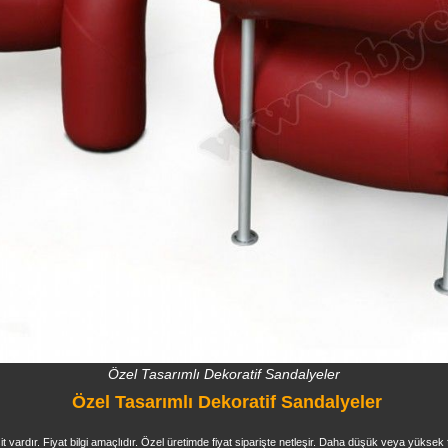
Özel Tasarımlı Dekoratif Sandalyeler
Özel Tasarımlı Dekoratif Sandalyeler
it vardır. Fiyat bilgi amaçlıdır. Özel üretimde fiyat siparişte netleşir. Daha düşük veya yüksek f