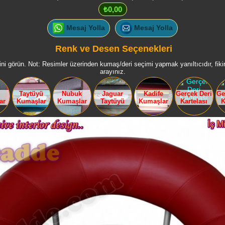
₺0,00
Mesaj Yolla
Mesaj Yolla
Renk ve Desen Seçenekleri
ni görün. Not: Resimler üzerinden kumaş/deri seçimi yapmak yanıltıcıdır, fikir 
arayınız.
Taytüyü
Nubuk
Jaguar
Kadife
Gerçek Deri
Ge
ar
Kumaşlar
Kumaşlar
Taytüyü
Kumaşlar
Kartelası
K