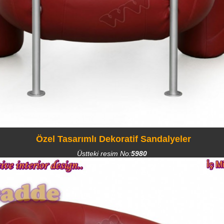
Özel Tasarımlı Dekoratif Sandalyeler
Üstteki resim No:
5980