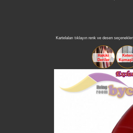
Kartelaları tıklayın renk ve desen seçenekleri
Hakiki
Keten
Deriler
Kumaşl