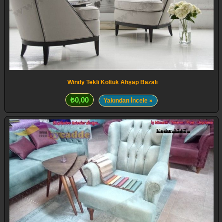
Windy Tekli Koltuk Ahşap Bazalı
₺0,00
Yakından İncele »