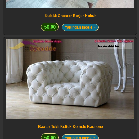
Kulaklı Chester Berjer Koltuk
₺0,00
Yakından İncele »
Baxter Tekli Koltuk Komple Kapitone
₺0,00
Yakından İncele »