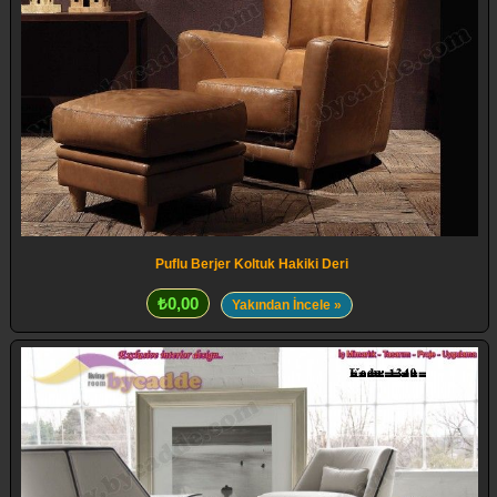
Puflu Berjer Koltuk Hakiki Deri
₺0,00
Yakından İncele »