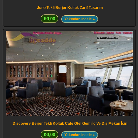
Juno Tekli Berjer Koltuk Zarif Tasarım
₺0,00
Yakından İncele »
Discovery Berjer Tekli Koltuk Cafe Otel Gemi İç Ve Dış Mekan İçin
₺0,00
Yakından İncele »