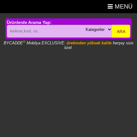
MENÜ
Ürünlerde Arama Yap:
ARA
®
BYCADDE
Mobilya EXCLUSIVE:
üretimden yüksek kalite
herşey size
özel.