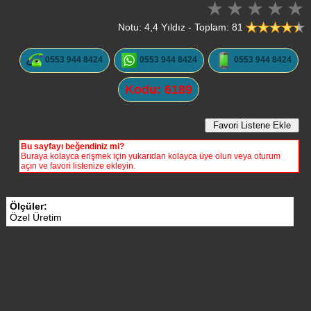
Notu: 4,4 Yıldız - Toplam: 81
0553 944 8424
0553 944 8424
0553 944 8424
Kodu: 6189
Bu sayfayı beğendiniz mi?
Buraya kolayca erişmek için yukarıdan kolayca üye olun veya oturum
açın ve favori listenize ekleyin.
Ölçüler:
Özel Üretim