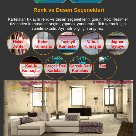
Renk ve Desen Seçenekleri
Kartelaları tıklayın renk ve desen seçeneklerini görün. Not: Resimler
üzerinden kumaş/deri seçimi yapmak yanıltıcıdır, fikir vermek için
sunulmaktadır. Ayrıntılı bilgi için arayınız.
Hakiki
Keten
Taytüyü
Nubuk
Jaguar
Deriler
Kumaşlar
Kumaşlar
Kumaşlar
Taytüyü
Kadife
Gerçek Deri
Gerçek Deri
Zen
Kumaşlar
Kartelası
Kartelası