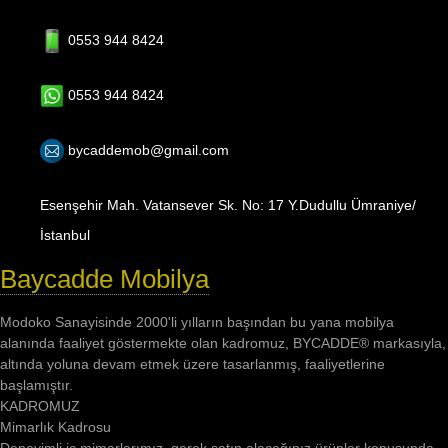
0553 944 8424
0553 944 8424
bycaddemob@gmail.com
Esenşehir Mah. Vatansever Sk. No: 17 Y.Dudullu Ümraniye/
İstanbul
Baycadde Mobilya
Modoko Sanayisinde 2000'li yılların başından bu yana mobilya
alanında faaliyet göstermekte olan kadromuz, BYCADDE® markasıyla,
altında yoluna devam etmek üzere tasarlanmış, faaliyetlerine
başlamıştır.
KADROMUZ
Mimarlık Kadrosu
Deneyimli iç mimarlarımız, gerek satın alacağınız ürünler konusunda