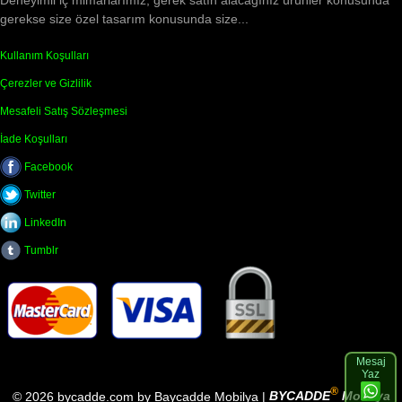
gerekse size özel tasarım konusunda size...
Kullanım Koşulları
Çerezler ve Gizlilik
Mesafeli Satış Sözleşmesi
İade Koşulları
Facebook
Twitter
LinkedIn
Tumblr
Mesaj
Yaz
®
© 2026 bycadde.com by Baycadde Mobilya |
BYCADDE
Mobilya