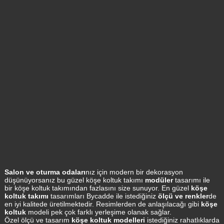
Salon ve oturma odaları
nız için modern bir dekorasyon
düşünüyorsanız bu güzel köşe koltuk takımı
modüler
tasarımı ile
bir köşe koltuk takımından fazlasını size sunuyor. En güzel
köşe
koltuk takımı
tasarımları Bycadde ile istediğiniz
ölçü ve renkler
de
en iyi kalitede üretilmektedir. Resimlerden de anlaşılacağı gibi
köşe
koltuk
modeli pek çok farklı yerleşime olanak sağlar.
Özel ölçü ve tasarım
köşe koltuk modelleri
istediğiniz rahatlıklarda