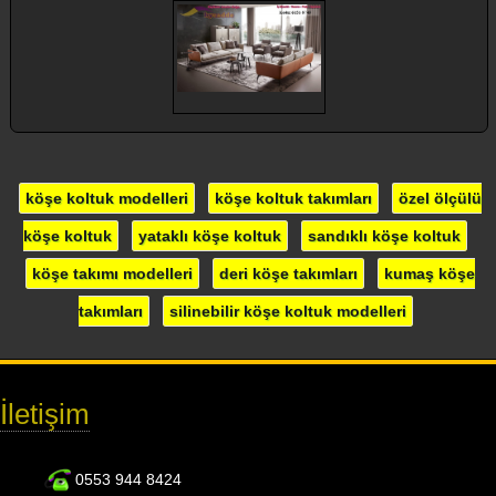
köşe koltuk modelleri
köşe koltuk takımları
özel ölçülü
köşe koltuk
yataklı köşe koltuk
sandıklı köşe koltuk
köşe takımı modelleri
deri köşe takımları
kumaş köşe
takımları
silinebilir köşe koltuk modelleri
İletişim
0553 944 8424