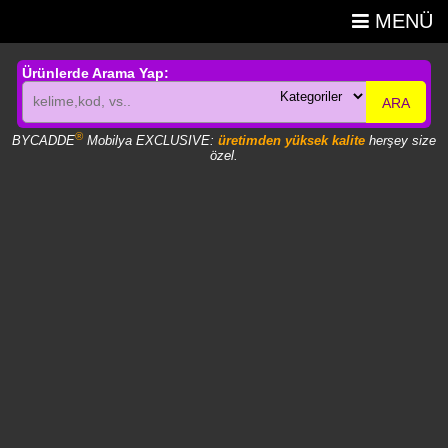
MENÜ
Ürünlerde Arama Yap:
ARA
®
BYCADDE
Mobilya EXCLUSIVE:
üretimden yüksek kalite
herşey size
özel.