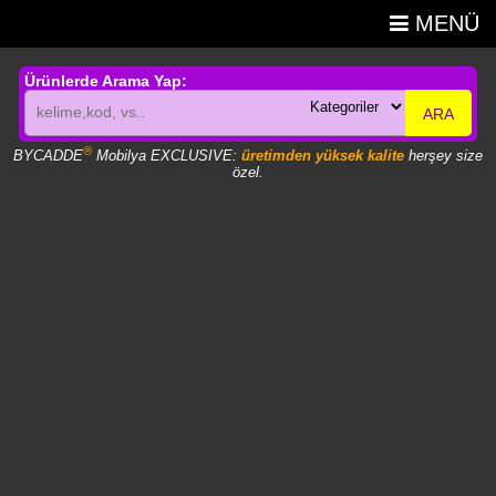
MENÜ
Ürünlerde Arama Yap:
ARA
®
BYCADDE
Mobilya EXCLUSIVE:
üretimden yüksek kalite
herşey size
özel.