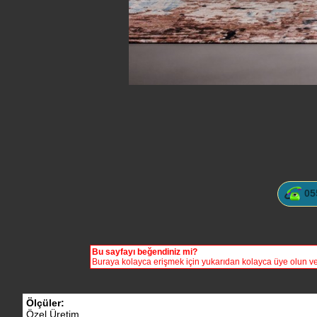
05
Bu sayfayı beğendiniz mi?
Buraya kolayca erişmek için yukarıdan kolayca üye olun vey
Ölçüler:
Özel Üretim