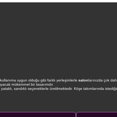
 kullanıma uygun olduğu gibi farklı yerleşimlerle
salon
larınızda çok da
şılayacak mükemmel bir tasarımdır.
 yataklı, sandıklı seçeneklerle üretilmektedir. Köşe takımlarında istediği