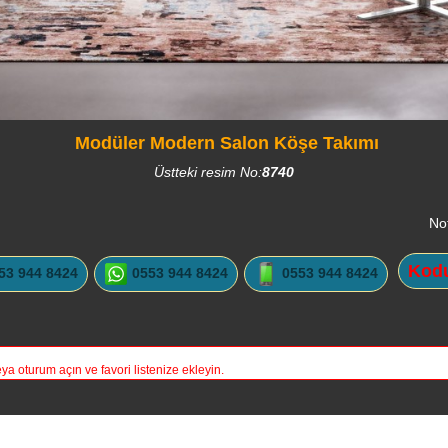
Modüler Modern Salon Köşe Takımı
Üstteki resim No:
8740
No
Kodu
53 944 8424
0553 944 8424
0553 944 8424
a oturum açın ve favori listenize ekleyin.