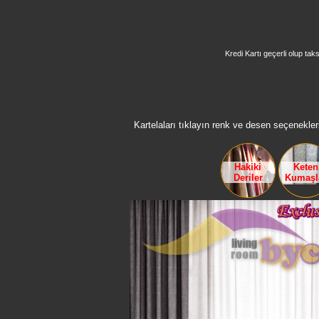
Kredi Kartı geçerli olup taks
Kartelaları tıklayın renk ve desen seçenekleri
Hakiki
Keten
Deriler
Kumaşl