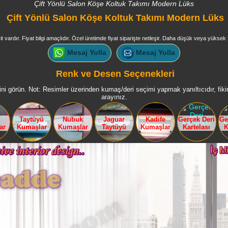
Çift Yönlü Salon Köşe Koltuk Takımı Modern Lüks
Çift Yönlü Salon Köşe Koltuk Takımı Modern Lüks
it vardır. Fiyat bilgi amaçlıdır. Özel üretimde fiyat siparişte netleşir. Daha düşük veya yüksek f
Mesaj Yolla
Mesaj Yolla
Renk ve Desen Seçenekleri
ni görün. Not: Resimler üzerinden kumaş/deri seçimi yapmak yanıltıcıdır, fikir 
arayınız.
Taytüyü
Nubuk
Jaguar
Kadife
Gerçek Deri
Ge
ar
Kumaşlar
Kumaşlar
Taytüyü
Kumaşlar
Kartelası
K