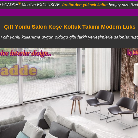
®
BYCADDE
Mobilya EXCLUSIVE:
üretimden yüksek kalite
herşey size özel
Çift Yönlü Salon Köşe Koltuk Takımı Modern Lüks
çift yönlü kullanıma uygun olduğu gibi farklı yerleşimlerle salonların