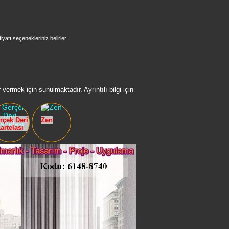
iyatı seçenekleriniz belirler.
vermek için sunulmaktadır. Ayrıntılı bilgi için
rçek Deri
Zen
artelası