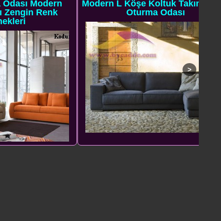
Modern
Modern L Köşe Koltuk Takımı Lüks
L
n Renk
Oturma Odası