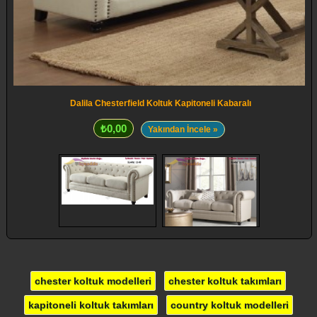
Dalila Chesterfield Koltuk Kapitoneli Kabaralı
₺0,00
Yakından İncele »
chester koltuk modelleri
chester koltuk takımları
kapitoneli koltuk takımları
country koltuk modelleri