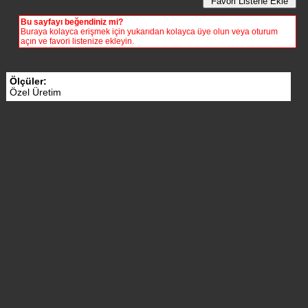
Bu sayfayı beğendiniz mi?
Buraya kolayca erişmek için yukarıdan kolayca üye olun veya oturum
açın ve favori listenize ekleyin.
Ölçüler:
Özel Üretim