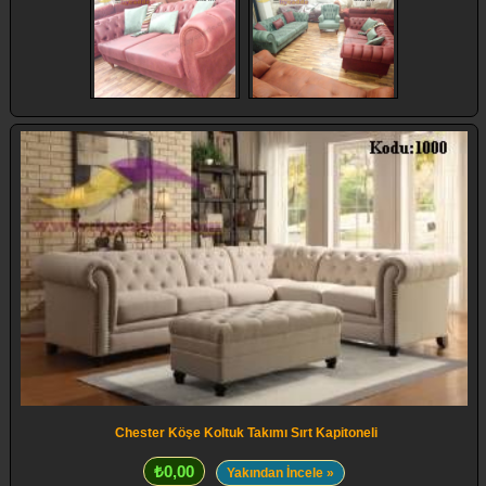
Chester Köşe Koltuk Takımı Sırt Kapitoneli
₺0,00
Yakından İncele »