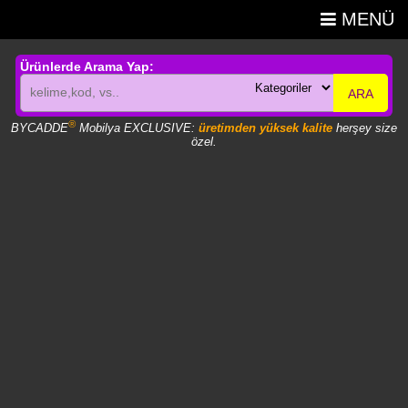
MENÜ
Ürünlerde Arama Yap:
ARA
®
BYCADDE
Mobilya EXCLUSIVE:
üretimden yüksek kalite
herşey size
özel.