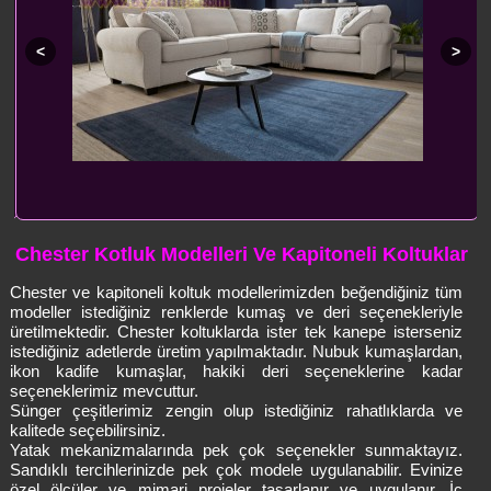
Chester Kotluk Modelleri Ve Kapitoneli Koltuklar
Chester ve kapitoneli koltuk modellerimizden beğendiğiniz tüm
modeller istediğiniz renklerde kumaş ve deri seçenekleriyle
üretilmektedir. Chester koltuklarda ister tek kanepe isterseniz
istediğiniz adetlerde üretim yapılmaktadır. Nubuk kumaşlardan,
ikon kadife kumaşlar, hakiki deri seçeneklerine kadar
seçeneklerimiz mevcuttur.
Sünger çeşitlerimiz zengin olup istediğiniz rahatlıklarda ve
kalitede seçebilirsiniz.
Yatak mekanizmalarında pek çok seçenekler sunmaktayız.
Sandıklı tercihlerinizde pek çok modele uygulanabilir. Evinize
özel ölçüler ve mimari projeler tasarlanır ve uygulanır. İç