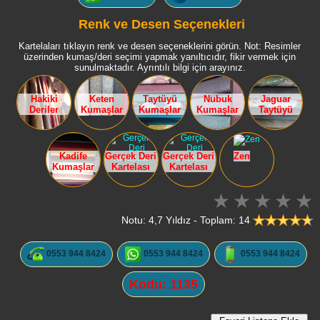
Renk ve Desen Seçenekleri
Kartelaları tıklayın renk ve desen seçeneklerini görün. Not: Resimler
üzerinden kumaş/deri seçimi yapmak yanıltıcıdır, fikir vermek için
sunulmaktadır. Ayrıntılı bilgi için arayınız.
Hakiki
Keten
Taytüyü
Nubuk
Jaguar
Deriler
Kumaşlar
Kumaşlar
Kumaşlar
Taytüyü
Kadife
Gerçek Deri
Gerçek Deri
Zen
Kumaşlar
Kartelası
Kartelası
Notu: 4,7 Yıldız - Toplam: 14
0553 944 8424
0553 944 8424
0553 944 8424
Kodu: 1135