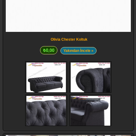
Olivia Chester Koltuk
₺0,00
Yakından İncele »