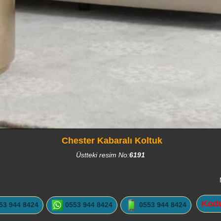
Chester Kabaralı Koltuk
Üstteki resim No:
6191
Kodu
53 944 8424
0553 944 8424
0553 944 8424