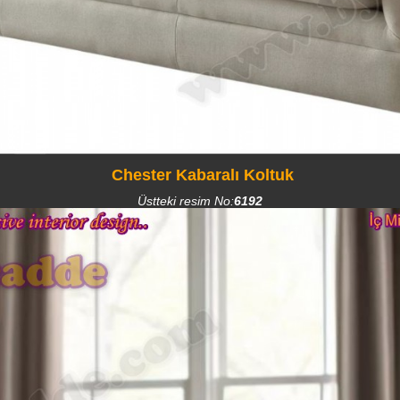
Chester Kabaralı Koltuk
Üstteki resim No:
6192