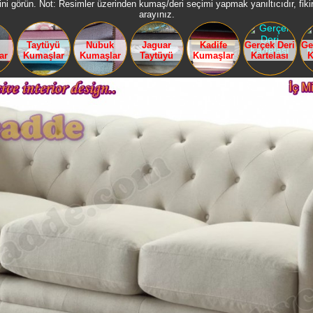
ni görün. Not: Resimler üzerinden kumaş/deri seçimi yapmak yanıltıcıdır, fikir 
arayınız.
Taytüyü
Nubuk
Jaguar
Kadife
Gerçek Deri
Ge
ar
Kumaşlar
Kumaşlar
Taytüyü
Kumaşlar
Kartelası
K