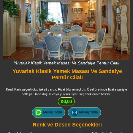
Yuvarlak Klasik Yemek Masası Ve Sandalye Pentür Cilalı
Yuvarlak Klasik Yemek Masası Ve Sandalye
Pentür Cilalı
Kredi Kartı geçerli olup taksit vardır. Fiyat bilgi amaçlıdır. Özel üretimde fiyat siparişte
netleşir. Daha düşük veya yüksek fiyatı seçenekleriniz belirler.
₺0,00
Mesaj Yolla
Mesaj Yolla
Renk ve Desen Seçenekleri