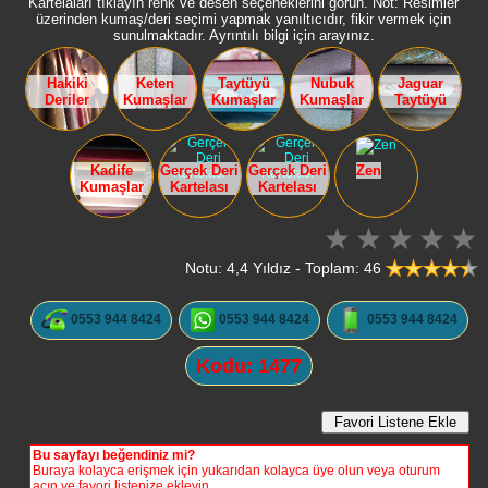
Kartelaları tıklayın renk ve desen seçeneklerini görün. Not: Resimler
üzerinden kumaş/deri seçimi yapmak yanıltıcıdır, fikir vermek için
sunulmaktadır. Ayrıntılı bilgi için arayınız.
Hakiki
Keten
Taytüyü
Nubuk
Jaguar
Deriler
Kumaşlar
Kumaşlar
Kumaşlar
Taytüyü
Kadife
Gerçek Deri
Gerçek Deri
Zen
Kumaşlar
Kartelası
Kartelası
Notu: 4,4 Yıldız - Toplam: 46
0553 944 8424
0553 944 8424
0553 944 8424
Kodu: 1477
Bu sayfayı beğendiniz mi?
Buraya kolayca erişmek için yukarıdan kolayca üye olun veya oturum
açın ve favori listenize ekleyin.