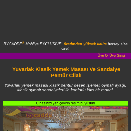
®
BYCADDE
Mobilya EXCLUSIVE:
üretimden yüksek kalite
herşey size
özel.
Üye Ol
Üye Girişi
Yuvarlak Klasik Yemek Masası Ve Sandalye
Pentür Cilalı
Yuvarlak yemek masası klasik pentür desen işlemeli oymalı ayağı,
klasik oymalı sandalyeleri ile konforlu lüks bir model.
Cihazınızı yan çevirin resim büyüsün!