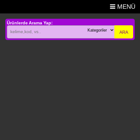
MENÜ
Ürünlerde Arama Yap:
ARA