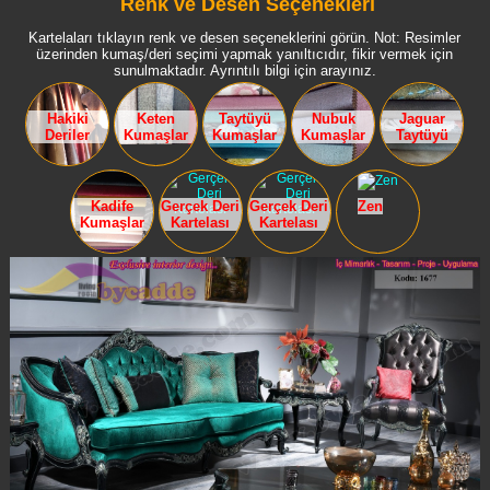
Renk ve Desen Seçenekleri
Kartelaları tıklayın renk ve desen seçeneklerini görün. Not: Resimler
üzerinden kumaş/deri seçimi yapmak yanıltıcıdır, fikir vermek için
sunulmaktadır. Ayrıntılı bilgi için arayınız.
Hakiki
Keten
Taytüyü
Nubuk
Jaguar
Deriler
Kumaşlar
Kumaşlar
Kumaşlar
Taytüyü
Kadife
Gerçek Deri
Gerçek Deri
Zen
Kumaşlar
Kartelası
Kartelası