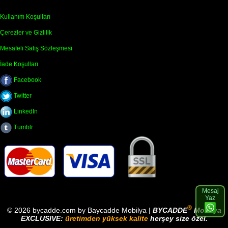
Kullanım Koşulları
Çerezler ve Gizlilik
Mesafeli Satış Sözleşmesi
İade Koşulları
Facebook
Twitter
LinkedIn
Tumblr
Mesaj
Yaz
®
© 2026 bycadde.com by Baycadde Mobilya |
BYCADDE
Mobilya
EXCLUSIVE:
üretimden yüksek kalite
herşey size özel.