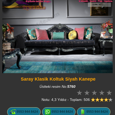
Saray Klasik Koltuk Siyah Kanepe
Üstteki resim No:
5760
Notu: 4,3 Yıldız - Toplam: 506
0553 944 8424
0553 944 8424
0553 944 8424