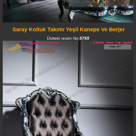
Saray Koltuk Takımı Yeşil Kanepe Ve Berjer
Üstteki resim No:
5765