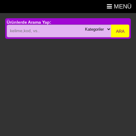
MENÜ
Ürünlerde Arama Yap:
ARA