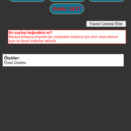
Kodu: 1677
Bu sayfayı beğendiniz mi?
Buraya kolayca erişmek için yukarıdan kolayca üye olun veya oturum
açın ve favori listenize ekleyin.
Ölçüler:
Özel Üretim