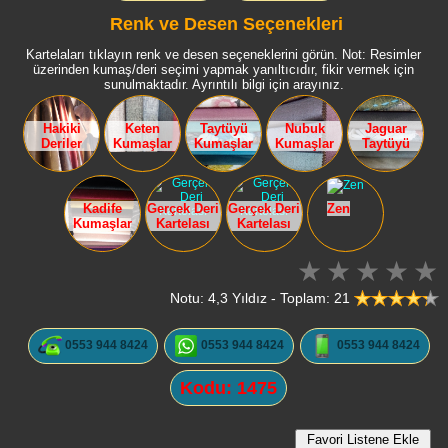
Renk ve Desen Seçenekleri
Kartelaları tıklayın renk ve desen seçeneklerini görün. Not: Resimler
üzerinden kumaş/deri seçimi yapmak yanıltıcıdır, fikir vermek için
sunulmaktadır. Ayrıntılı bilgi için arayınız.
Hakiki
Keten
Taytüyü
Nubuk
Jaguar
Deriler
Kumaşlar
Kumaşlar
Kumaşlar
Taytüyü
Kadife
Gerçek Deri
Gerçek Deri
Zen
Kumaşlar
Kartelası
Kartelası
Notu: 4,3 Yıldız - Toplam: 21
0553 944 8424
0553 944 8424
0553 944 8424
Kodu: 1475