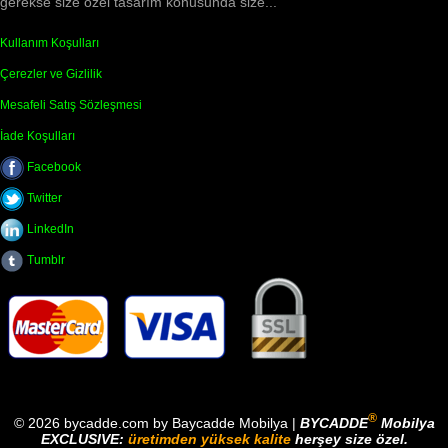
gerekse size özel tasarım konusunda size...
Kullanım Koşulları
Çerezler ve Gizlilik
Mesafeli Satış Sözleşmesi
İade Koşulları
Facebook
Twitter
LinkedIn
Tumblr
®
© 2026 bycadde.com by Baycadde Mobilya |
BYCADDE
Mobilya
EXCLUSIVE:
üretimden yüksek kalite
herşey size özel.