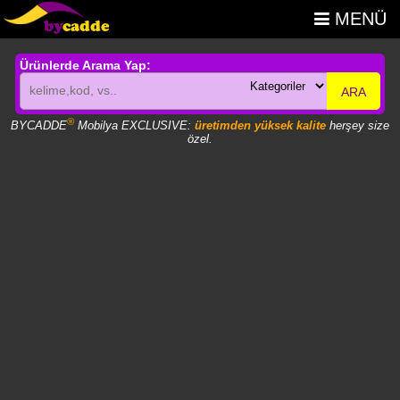
MENÜ
Ürünlerde Arama Yap:
ARA
®
BYCADDE
Mobilya EXCLUSIVE:
üretimden yüksek kalite
herşey size
özel.