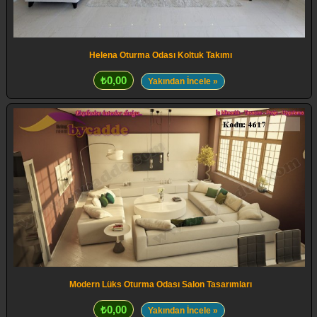
Helena Oturma Odası Koltuk Takımı
₺0,00
Yakından İncele »
Modern Lüks Oturma Odası Salon Tasarımları
₺0,00
Yakından İncele »