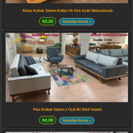
Relax Koltuk Takımı Kolları Ve Sırtı Açılır Mekanizmalı
₺0,00
Yakından İncele »
Plus Koltuk Takımı 2 Üçlü İki Tekli Yataklı
₺0,00
Yakından İncele »