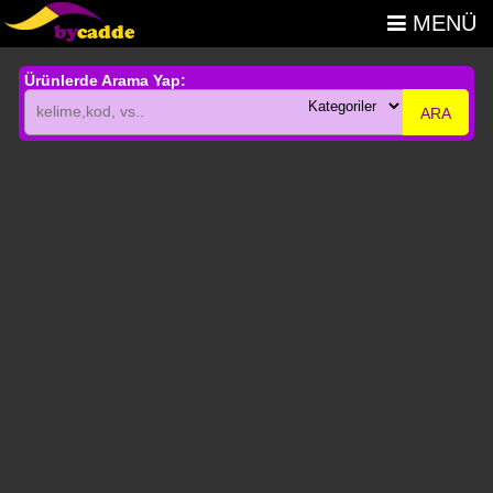
MENÜ
Ürünlerde Arama Yap:
ARA