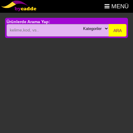
MENÜ
Ürünlerde Arama Yap:
ARA