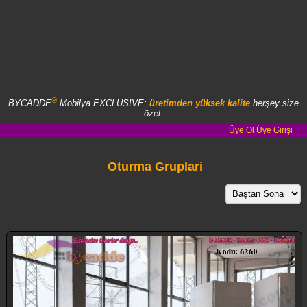
®
BYCADDE
Mobilya EXCLUSIVE:
üretimden yüksek kalite
herşey size
özel.
Üye Ol
Üye Girişi
Oturma Gruplari