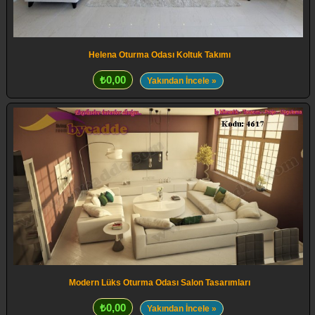
Helena Oturma Odası Koltuk Takımı
₺0,00
Yakından İncele »
Modern Lüks Oturma Odası Salon Tasarımları
₺0,00
Yakından İncele »