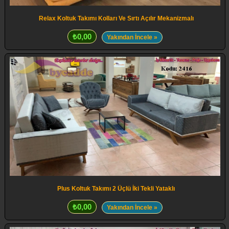
Relax Koltuk Takımı Kolları Ve Sırtı Açılır Mekanizmalı
₺0,00
Yakından İncele »
Plus Koltuk Takımı 2 Üçlü İki Tekli Yataklı
₺0,00
Yakından İncele »